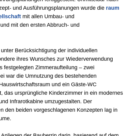
zept- und Ausführungsplanungen wurde die
raum
llschaft
mit allen Umbau- und
 und mit den ersten Abbruch- und
unter Berücksichtigung der individuellen
sondere ihres Wunsches zur Wiederverwendung
s festgelegten Zimmeraufteilung – zwei
abei war die Umnutzung des bestehenden
 Hauswirtschaftsraum und ein Gäste-WC
t, das ursprüngliche Kinderzimmer in ein modernes
d Infrarotkabine umzugestalten. Der
en den beiden vorgeschlagenen Konzepten lag in
äume.
 Anliegen der Bauherrin darin, basierend auf dem