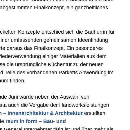
gestimmten Finalkonzept, ein ganzheitliches
.
ckelten Konzepte entschied sich die Bauherrin für
 einer umfassenden gemeinsamen Ideenfindung
rte daraus das Finalkonzept. Ein besonderes
Wiederverwendung einiger Materialien aus dem
ise die ursprüngliche Küchentür zu der neuen
d Teile des vorhandenen Parketts Anwendung im
aum finden.
Ende Juni wurde neben der Auswahl von
mata auch die Vergabe der Handwerksleistungen
 – Innenarchitektur & Architektur
erstellten
Die
raum in form – Bau- und
ls Generalunternehmer tätig ist und über mehr als